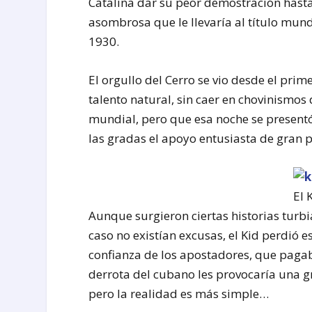
Catalina dar su peor demostración hasta
asombrosa que le llevaría al título mun
1930.
El orgullo del Cerro se vio desde el pr
talento natural, sin caer en chovinism
mundial, pero que esa noche se presentó
las gradas el apoyo entusiasta de gran p
El 
Aunque surgieron ciertas historias turb
caso no existían excusas, el Kid perdió e
confianza de los apostadores, que pagaba
derrota del cubano les provocaría una gr
pero la realidad es más simple…