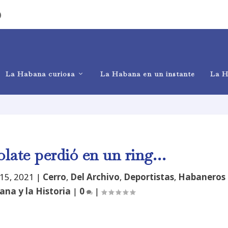
)
La Habana curiosa
La Habana en un instante
La H
olate perdió en un ring…
15, 2021
|
Cerro
,
Del Archivo
,
Deportistas
,
Habaneros
ana y la Historia
|
0
|