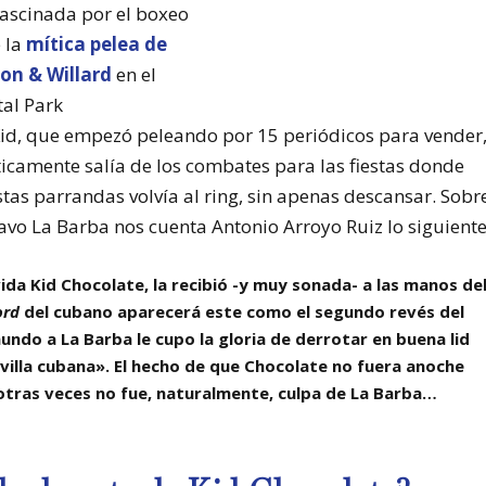
 fascinada por el boxeo
 la
mítica pelea de
on & Willard
en el
tal Park
l Kid, que empezó peleando por 15 periódicos para vender
ticamente salía de los combates para las fiestas donde
stas parrandas volvía al ring, sin apenas descansar. Sobr
ravo La Barba nos cuenta Antonio Arroyo Ruiz lo siguiente
ida Kid Chocolate, la recibió -y muy sonada- a las manos de
ord
del cubano aparecerá este como el segundo revés del
undo a La Barba le cupo la gloria de derrotar en buena lid
avilla cubana». El hecho de que Chocolate no fuera anoche
tras veces no fue, naturalmente, culpa de La Barba…