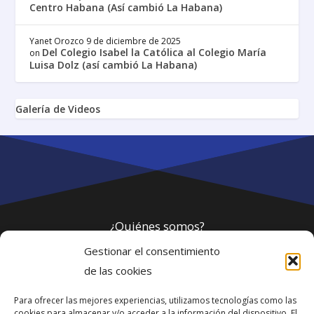
Centro Habana (Así cambió La Habana)
Yanet Orozco
9 de diciembre de 2025
Del Colegio Isabel la Católica al Colegio María
on
Luisa Dolz (así cambió La Habana)
Galería de Videos
¿Quiénes somos?
Gestionar el consentimiento
Política de privacidad
de las cookies
Para ofrecer las mejores experiencias, utilizamos tecnologías como las
Webmaster
cookies para almacenar y/o acceder a la información del dispositivo. El