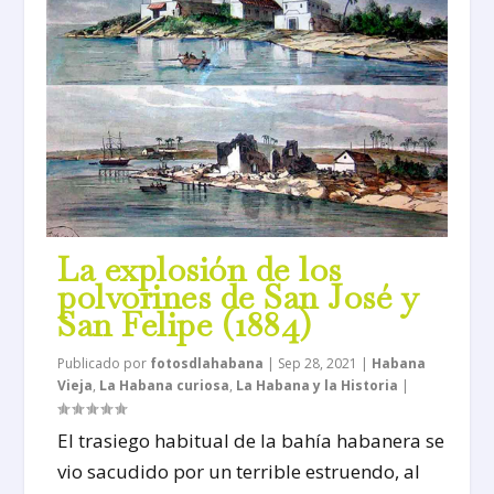
La explosión de los
polvorines de San José y
San Felipe (1884)
Publicado por
fotosdlahabana
|
Sep 28, 2021
|
Habana
Vieja
,
La Habana curiosa
,
La Habana y la Historia
|
El trasiego habitual de la bahía habanera se
vio sacudido por un terrible estruendo, al