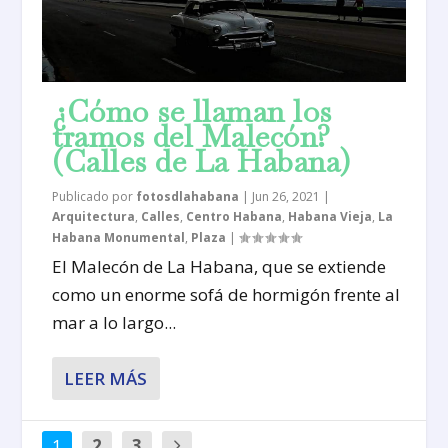
¿Cómo se llaman los
tramos del Malecón?
(Calles de La Habana)
Publicado por
fotosdlahabana
|
Jun 26, 2021
|
Arquitectura
,
Calles
,
Centro Habana
,
Habana Vieja
,
La
Habana Monumental
,
Plaza
|
El Malecón de La Habana, que se extiende
como un enorme sofá de hormigón frente al
mar a lo largo...
LEER MÁS
1
2
3