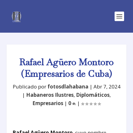
Rafael Agüero Montoro
(Empresarios de Cuba)
Publicado por
fotosdlahabana
|
Abr 7, 2024
|
Habaneros Ilustres
,
Diplomáticos
,
Empresarios
|
0
|
Rafael Agüero Montoro
, cuyo nombre