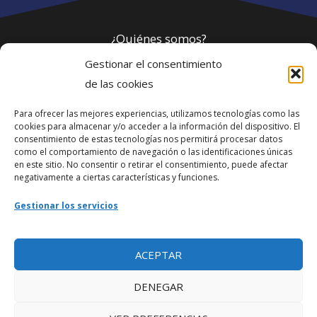
¿Quiénes somos?
Gestionar el consentimiento
Política de privacidad
de las cookies
Para ofrecer las mejores experiencias, utilizamos tecnologías como las
Webmaster
cookies para almacenar y/o acceder a la información del dispositivo. El
consentimiento de estas tecnologías nos permitirá procesar datos
soporte@fotosdlahabana.com
como el comportamiento de navegación o las identificaciones únicas
en este sitio. No consentir o retirar el consentimiento, puede afectar
Nuestro e-mail:
negativamente a ciertas características y funciones.
contactos@fotosdlahabana.com
Gestionar los servicios
Ir al grupo de Facebook
ACEPTAR
DENEGAR