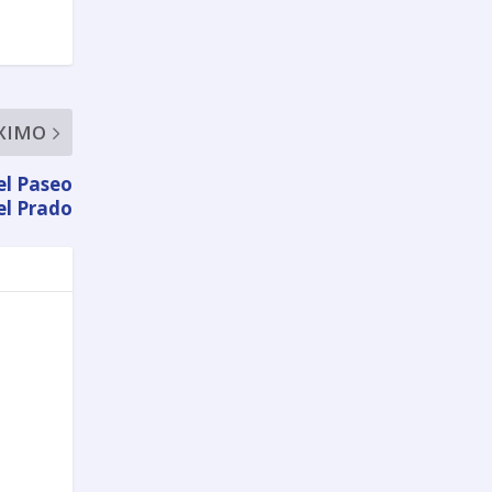
XIMO
el Paseo
el Prado