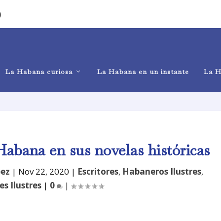
)
La Habana curiosa
La Habana en un instante
La H
abana en sus novelas históricas
pez
|
Nov 22, 2020
|
Escritores
,
Habaneros Ilustres
,
s Ilustres
|
0
|