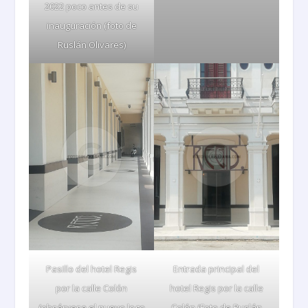
2022 poco antes de su
inauguración (foto de
Ruslán Olivares)
Pasillo del hotel Regis
Entrada principal del
por la calle Colón
hotel Regis por la calle
(obsérvese el nuevo logo
Colón (Foto de Ruslán