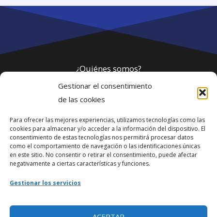
¿Quiénes somos?
Gestionar el consentimiento
Política de privacidad
de las cookies
Para ofrecer las mejores experiencias, utilizamos tecnologías como las
Webmaster
cookies para almacenar y/o acceder a la información del dispositivo. El
consentimiento de estas tecnologías nos permitirá procesar datos
soporte@fotosdlahabana.com
como el comportamiento de navegación o las identificaciones únicas
en este sitio. No consentir o retirar el consentimiento, puede afectar
Nuestro e-mail:
negativamente a ciertas características y funciones.
contactos@fotosdlahabana.com
Gestionar los servicios
Ir al grupo de Facebook
ACEPTAR