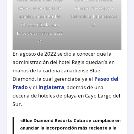
pétreo sobre el piso de
Olivares Cúcalo para
granito) Foto de Ruslán
Fotos de La Habana 2022
Olivares Cúcalo para
©
Fotos de La Habana 2022
©
En agosto de 2022 se dio a conocer que la
administración del hotel Regis quedaría en
manos de la cadena canadiense Blue
Diamond, la cual gerenciaba ya el
Paseo del
Prado
y el
Inglaterra
, además de una
decena de hoteles de playa en Cayo Largo del
Sur.
«Blue Diamond Resorts Cuba se complace en
anunciar la incorporación más reciente a la