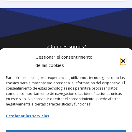
¿Quiénes somos?
Gestionar el consentimiento
Política de privacidad
de las cookies
Para ofrecer las mejores experiencias, utilizamos tecnologías como las
Webmaster
cookies para almacenar y/o acceder a la información del dispositivo. El
consentimiento de estas tecnologías nos permitirá procesar datos
soporte@fotosdlahabana.com
como el comportamiento de navegación o las identificaciones únicas
en este sitio. No consentir o retirar el consentimiento, puede afectar
Nuestro e-mail:
negativamente a ciertas características y funciones.
contactos@fotosdlahabana.com
Gestionar los servicios