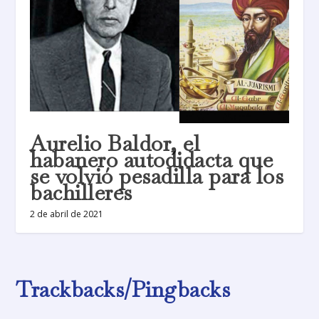
Aurelio Baldor, el
habanero autodidacta que
se volvió pesadilla para los
bachilleres
2 de abril de 2021
Trackbacks/Pingbacks