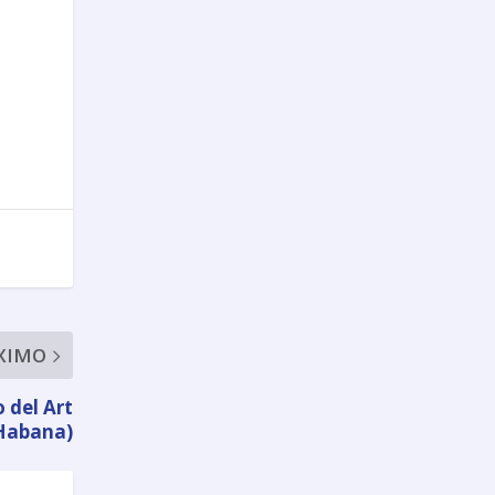
XIMO
 del Art
 Habana)