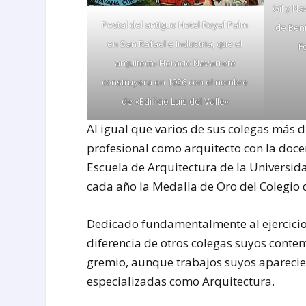
Gil y Na
Postal del antiguo Hotel Royal Palm
de Ben
en San Rafael e Industria, que el
F
arquitecto Horacio Navarrete
construyera en 1926 con el nombre
de «Edificio Luis del Valle»
Al igual que varios de sus colegas más d
profesional como arquitecto con la doce
Escuela de Arquitectura de la Universida
cada año la Medalla de Oro del Colegio 
Dedicado fundamentalmente al ejercicio 
diferencia de otros colegas suyos conte
gremio, aunque trabajos suyos aparecie
especializadas como Arquitectura.