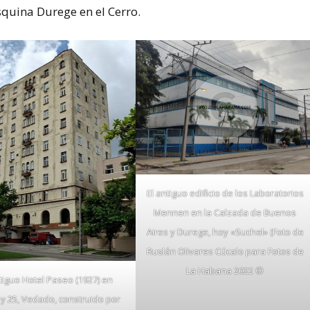
squina Durege en el Cerro.
El antiguo edificio de los Laboratorios
Mennen en la Calzada de Buenos
Aires y Durege, hoy «Suchel» (Foto de
Ruslán Olivares Cúcalo para Fotos de
La Habana 2022 ©
ntiguo Hotel Paseo (1927) en
y 25, Vedado, construido por