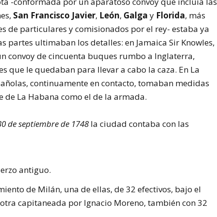
lota -conformada por un aparatoso convoy que incluía la
nes,
San Francisco Javier
,
León
,
Galga
y
Florida
, más
 de particulares y comisionados por el rey- estaba ya
as partes ultimaban los detalles: en Jamaica Sir Knowles,
un convoy de cincuenta buques rumbo a Inglaterra,
s que le quedaban para llevar a cabo la caza. En La
pañolas, continuamente en contacto, tomaban medidas
aje de La Habana como el de la armada.
 30 de septiembre de 1748
la ciudad contaba con las
erzo antiguo.
ento de Milán, una de ellas, de 32 efectivos, bajo el
 otra capitaneada por Ignacio Moreno, también con 32