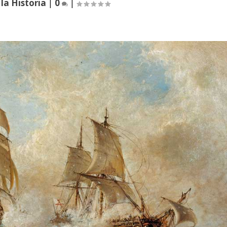
la Historia
|
0
|