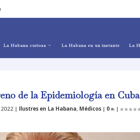
)
La Habana curiosa
La Habana en un instante
La H
ereno de la Epidemiología en Cuba
, 2022
|
Ilustres en La Habana
,
Médicos
|
0
|