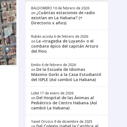
BALDOMERO
10 de febrero de 2026
¿Cuántas estaciones de radio
on
existían en La Habana? (+
Directorio x años)
Rubén acosta
6 de febrero de 2026
La «tragedia de Luyanó» o el
on
combate épico del capitán Arturo
del Pino
Emilio
6 de febrero de 2026
De la Escuela de Idiomas
on
Máximo Gorki a la Casa Estudiantil
del ISPLE (Así cambió La Habana)
Lidet
17 de enero de 2026
Del Hospital de las Ánimas al
on
Pediátrico de Centro Habana (Así
cambió La Habana)
Yanet Orozco
9 de diciembre de 2025
Del Colegio Isabel la Católica al
on