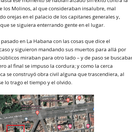
asta ese momento se habían alzado sin éxito contra la
de los Molinos, al que consideraban insalubre, mal
o orejas en el palacio de los capitanes generales y,
 que se siguiera enterrando gente en el lugar.
 pasado en La Habana con las cosas que dice el
 caso y siguieron mandando sus muertos para allá por
 públicos miraban para otro lado – y de paso se buscaba
ro al final se impuso la cordura; y como la cerca
a se construyó obra civil alguna que trascendiera, al
 lo trago el tiempo y el olvido.