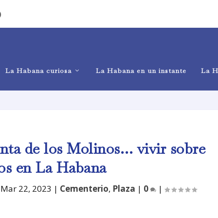
)
La Habana curiosa
La Habana en un instante
La H
nta de los Molinos… vivir sobre
os en La Habana
|
Mar 22, 2023
|
Cementerio
,
Plaza
|
0
|