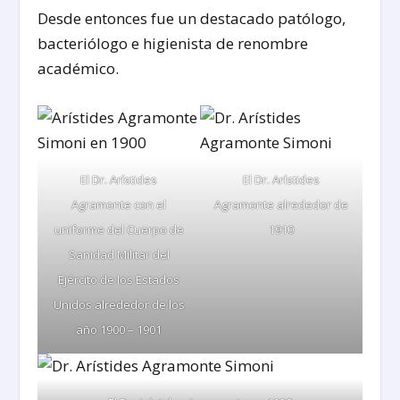
Desde entonces fue un destacado patólogo,
bacteriólogo e higienista de renombre
académico.
El Dr. Arístides
El Dr. Arístides
Agramonte con el
Agramonte alrededor de
uniforme del Cuerpo de
1910
Sanidad Militar del
Ejército de los Estados
Unidos alrededor de los
año 1900 – 1901