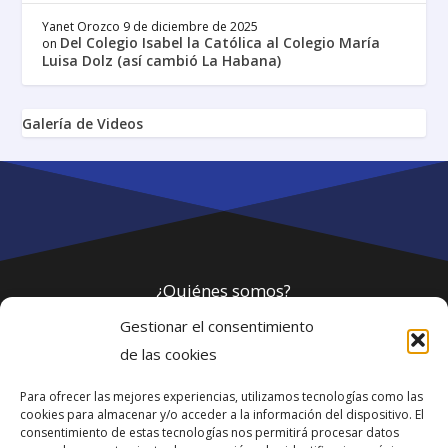
Yanet Orozco
9 de diciembre de 2025
Del Colegio Isabel la Católica al Colegio María
on
Luisa Dolz (así cambió La Habana)
Galería de Videos
¿Quiénes somos?
Gestionar el consentimiento
Política de privacidad
de las cookies
Para ofrecer las mejores experiencias, utilizamos tecnologías como las
Webmaster
cookies para almacenar y/o acceder a la información del dispositivo. El
consentimiento de estas tecnologías nos permitirá procesar datos
soporte@fotosdlahabana.com