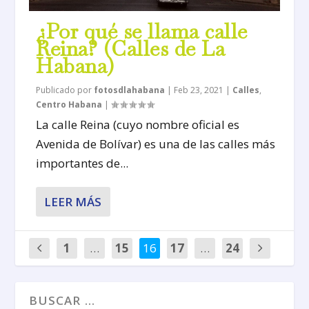
¿Por qué se llama calle
Reina? (Calles de La
Habana)
Publicado por
fotosdlahabana
|
Feb 23, 2021
|
Calles
,
Centro Habana
|
La calle Reina (cuyo nombre oficial es
Avenida de Bolívar) es una de las calles más
importantes de...
LEER MÁS
1
…
15
16
17
…
24