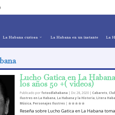
)
La Habana curiosa
La Habana en un instante
La H
abana
Lucho Gatica en La Habana
los años 50 +( videos)
Publicado por
fotosdlahabana
|
Dic 28, 2020
|
Cabarets
,
Clu
Ilustres en La Habana
,
La Habana y la Historia
,
Litera Hab
Música
,
Personajes Ilustres
|
Reseña sobre Lucho Gatica en La Habana tom