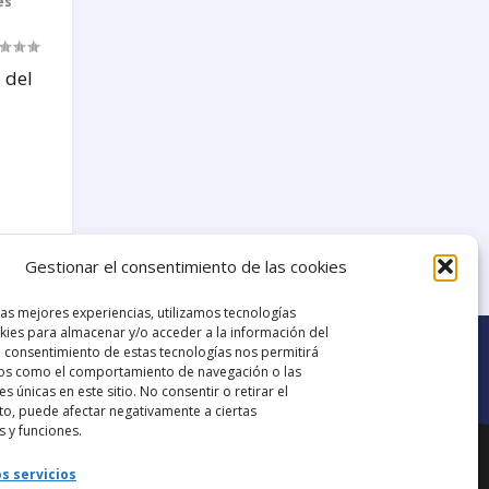
es
 del
62
Gestionar el consentimiento de las cookies
las mejores experiencias, utilizamos tecnologías
ies para almacenar y/o acceder a la información del
El consentimiento de estas tecnologías nos permitirá
os como el comportamiento de navegación o las
es únicas en este sitio. No consentir o retirar el
o, puede afectar negativamente a ciertas
Ir al grupo de
s y funciones.
ana.
Facebook
s servicios