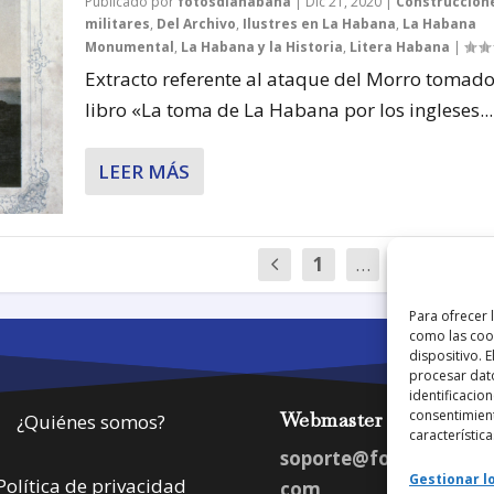
Publicado por
fotosdlahabana
|
Dic 21, 2020
|
Construccion
militares
,
Del Archivo
,
Ilustres en La Habana
,
La Habana
Monumental
,
La Habana y la Historia
,
Litera Habana
|
Extracto referente al ataque del Morro tomado
libro «La toma de La Habana por los ingleses...
LEER MÁS
1
…
60
61
Para ofrecer 
como las cook
dispositivo. 
procesar dat
identificacion
consentimient
Webmaster
¿Quiénes somos?
característica
soporte@fotosdlahab
Gestionar lo
Política de privacidad
com