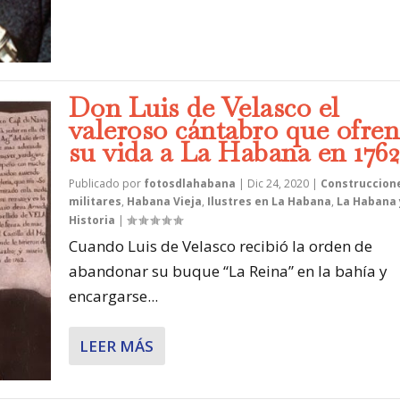
Don Luis de Velasco el
valeroso cántabro que ofre
su vida a La Habana en 176
Publicado por
fotosdlahabana
|
Dic 24, 2020
|
Construccion
militares
,
Habana Vieja
,
Ilustres en La Habana
,
La Habana 
Historia
|
Cuando Luis de Velasco recibió la orden de
abandonar su buque “La Reina” en la bahía y
encargarse...
LEER MÁS