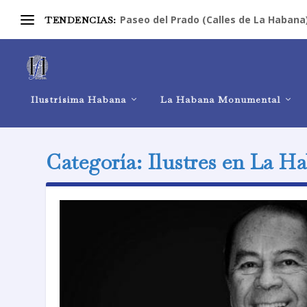
Paseo del Prado (Calles de La Habana
TENDENCIAS:
Ilustrísima Habana
La Habana Monumental
Categoría:
Ilustres en La H