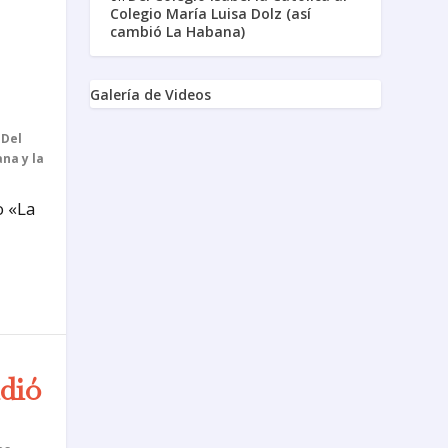
Colegio María Luisa Dolz (así
cambió La Habana)
Galería de Videos
,
Del
na y la
o «La
ndió