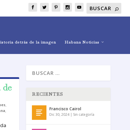
istoria detrás de la imagen
Habana Noticias
 de
RECIENTES
bes
,
Francisco Cairol
ana
,
Dic 30, 2024
|
Sin categoría
ada