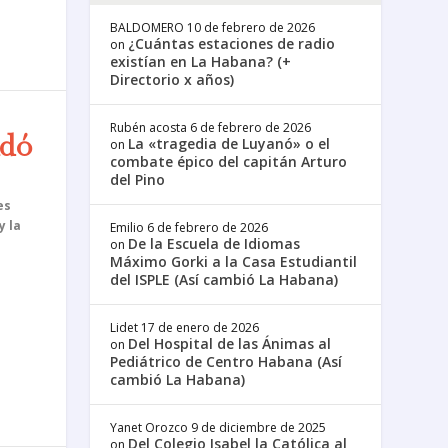
BALDOMERO
10 de febrero de 2026
¿Cuántas estaciones de radio
on
existían en La Habana? (+
Directorio x años)
Rubén acosta
6 de febrero de 2026
ndó
La «tragedia de Luyanó» o el
on
2
combate épico del capitán Arturo
del Pino
es
y la
Emilio
6 de febrero de 2026
De la Escuela de Idiomas
on
Máximo Gorki a la Casa Estudiantil
del ISPLE (Así cambió La Habana)
Lidet
17 de enero de 2026
Del Hospital de las Ánimas al
on
Pediátrico de Centro Habana (Así
cambió La Habana)
Yanet Orozco
9 de diciembre de 2025
Del Colegio Isabel la Católica al
on