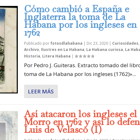
Cómo cambió a España e
Inglaterra la toma de La
Habana por los ingleses en
1762
Publicado por
fotosdlahabana
|
Dic 23, 2020
|
Curiosidades
Archivo
,
Ilustres en La Habana
,
La Habana curiosa
,
La Haba
Historia
,
Litera Habana
|
Por Pedro J. Guiteras. Extracto tomado del libr
toma de La Habana por los ingleses (1762)»...
LEER MÁS
Así atacaron los ingleses el
Morro en 1762 y así lo defe
Luis de Velasco (I)