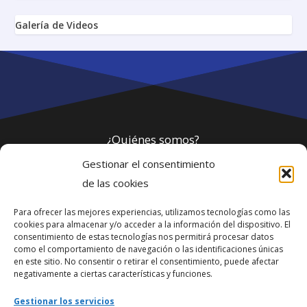
Galería de Videos
¿Quiénes somos?
Gestionar el consentimiento
Política de privacidad
de las cookies
Para ofrecer las mejores experiencias, utilizamos tecnologías como las
Webmaster
cookies para almacenar y/o acceder a la información del dispositivo. El
consentimiento de estas tecnologías nos permitirá procesar datos
soporte@fotosdlahabana.com
como el comportamiento de navegación o las identificaciones únicas
en este sitio. No consentir o retirar el consentimiento, puede afectar
Nuestro e-mail:
negativamente a ciertas características y funciones.
contactos@fotosdlahabana.com
Gestionar los servicios