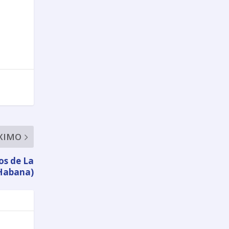
XIMO
os de La
Habana)