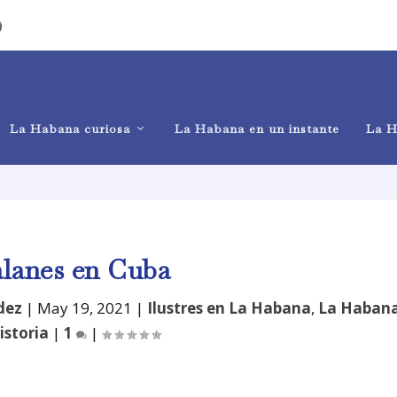
)
La Habana curiosa
La Habana en un instante
La H
alanes en Cuba
dez
|
May 19, 2021
|
Ilustres en La Habana
,
La Haban
istoria
|
1
|