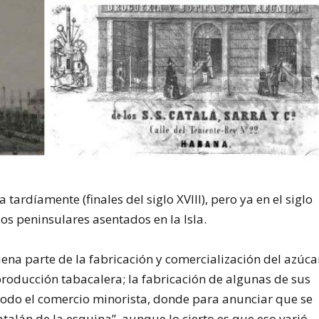
a tardíamente (finales del siglo XVIII), pero ya en el siglo
los peninsulares asentados en la Isla.
ena parte de la fabricación y comercialización del azúca
producción tabacalera; la fabricación de algunas de sus
odo el comercio minorista, donde para anunciar que se
catalán de la esquina”, aunque lo cierto es que eso varió