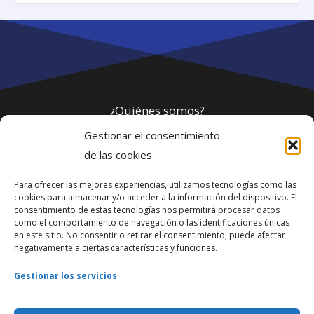
¿Quiénes somos?
Gestionar el consentimiento
Política de privacidad
de las cookies
Para ofrecer las mejores experiencias, utilizamos tecnologías como las
Webmaster
cookies para almacenar y/o acceder a la información del dispositivo. El
consentimiento de estas tecnologías nos permitirá procesar datos
soporte@fotosdlahabana.com
como el comportamiento de navegación o las identificaciones únicas
en este sitio. No consentir o retirar el consentimiento, puede afectar
Nuestro e-mail:
negativamente a ciertas características y funciones.
contactos@fotosdlahabana.com
Gestionar los servicios