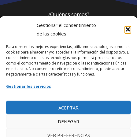
¿Quiénes somos?
Gestionar el consentimiento
Política de privacidad
de las cookies
Para ofrecer las mejores experiencias, utilizamos tecnologías como las
Webmaster
cookies para almacenar y/o acceder a la información del dispositivo. El
consentimiento de estas tecnologías nos permitirá procesar datos
soporte@fotosdlahabana.com
como el comportamiento de navegación o las identificaciones únicas
en este sitio. No consentir o retirar el consentimiento, puede afectar
Nuestro e-mail:
negativamente a ciertas características y funciones.
contactos@fotosdlahabana.com
Gestionar los servicios
Ir al grupo de Facebook
ACEPTAR
DENEGAR
VER PREFERENCIAS