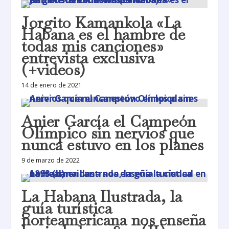
Jorgito Kamankola «La
Habana es el hambre de
todas mis canciones»
entrevista exclusiva
(+videos)
14 de enero de 2021
Anier García el Campeón
Olímpico sin nervios que
nunca estuvo en los planes
9 de marzo de 2022
La Habana Ilustrada, la
guía turística
norteamericana nos enseña