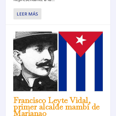
LEER MÁS
Francisco Leyte Vidal,
primer alcalde mambí de
Marianao