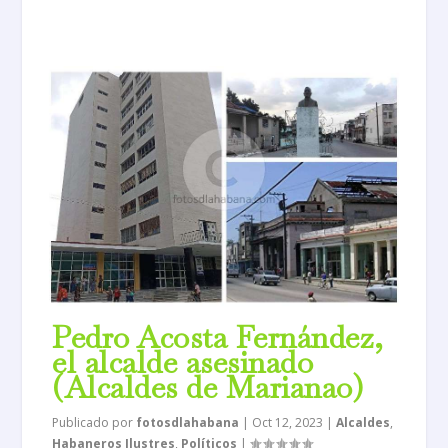
Pedro Acosta Fernández,
el alcalde asesinado
(Alcaldes de Marianao)
Publicado por
fotosdlahabana
|
Oct 12, 2023
|
Alcaldes
,
Habaneros Ilustres
,
Políticos
|