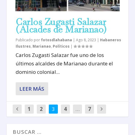
Carlos Zugasti Salazar
(Alcades de Marianao)
Publicado por
fotosdlahabana
|
Ago 8, 2023
|
Habaneros
Ilustres
,
Marianao
,
Políticos
|
Carlos Zugasti Salazar fue uno de los
últimos alcaldes de Marianao durante el
dominio colonial...
LEER MÁS
1
2
3
4
…
7