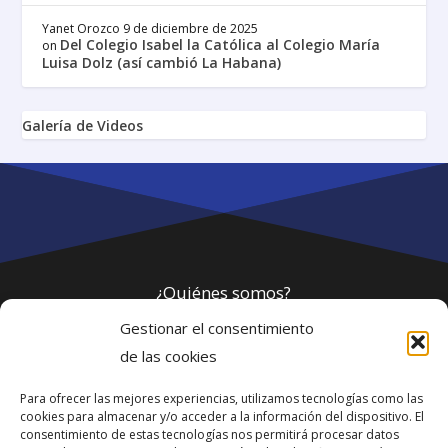
Yanet Orozco
9 de diciembre de 2025
Del Colegio Isabel la Católica al Colegio María
on
Luisa Dolz (así cambió La Habana)
Galería de Videos
¿Quiénes somos?
Gestionar el consentimiento
Política de privacidad
de las cookies
Para ofrecer las mejores experiencias, utilizamos tecnologías como las
Webmaster
cookies para almacenar y/o acceder a la información del dispositivo. El
consentimiento de estas tecnologías nos permitirá procesar datos
soporte@fotosdlahabana.com