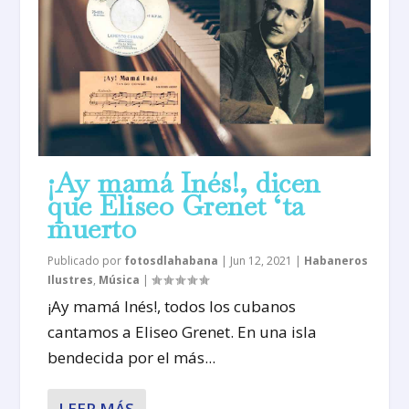
¡Ay mamá Inés!, dicen
que Eliseo Grenet ‘ta
muerto
Publicado por
fotosdlahabana
|
Jun 12, 2021
|
Habaneros
Ilustres
,
Música
|
¡Ay mamá Inés!, todos los cubanos
cantamos a Eliseo Grenet. En una isla
bendecida por el más...
LEER MÁS