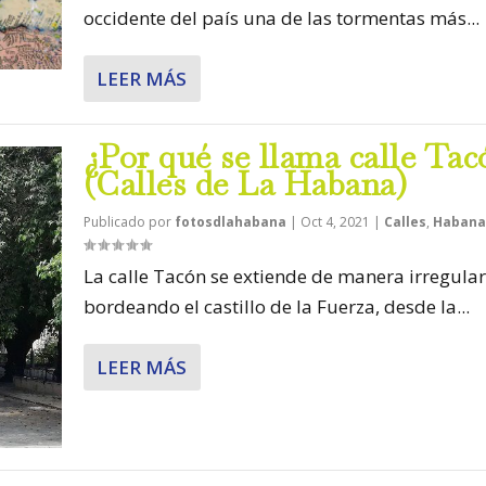
occidente del país una de las tormentas más...
LEER MÁS
¿Por qué se llama calle Tac
(Calles de La Habana)
Publicado por
fotosdlahabana
|
Oct 4, 2021
|
Calles
,
Habana 
La calle Tacón se extiende de manera irregular
bordeando el castillo de la Fuerza, desde la...
LEER MÁS