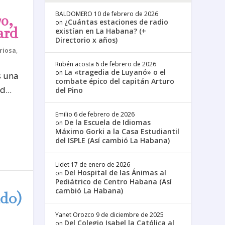
BALDOMERO
10 de febrero de 2026
0,
¿Cuántas estaciones de radio
on
ard
existían en La Habana? (+
Directorio x años)
riosa
,
Rubén acosta
6 de febrero de 2026
La «tragedia de Luyanó» o el
on
s una
combate épico del capitán Arturo
...
del Pino
Emilio
6 de febrero de 2026
De la Escuela de Idiomas
on
Máximo Gorki a la Casa Estudiantil
del ISPLE (Así cambió La Habana)
Lidet
17 de enero de 2026
Del Hospital de las Ánimas al
on
Pediátrico de Centro Habana (Así
cambió La Habana)
ldo)
Yanet Orozco
9 de diciembre de 2025
Del Colegio Isabel la Católica al
on