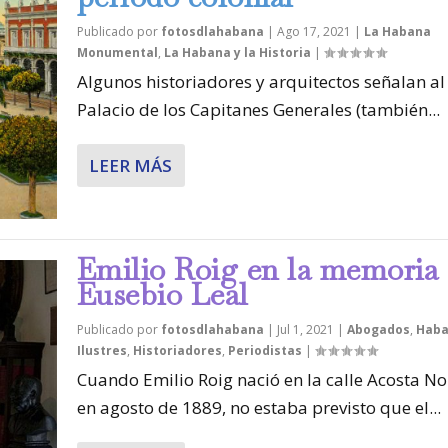
Publicado por
fotosdlahabana
|
Ago 17, 2021
|
La Habana
Monumental
,
La Habana y la Historia
|
Algunos historiadores y arquitectos señalan al
Palacio de los Capitanes Generales (también...
LEER MÁS
Emilio Roig en la memoria
Eusebio Leal
Publicado por
fotosdlahabana
|
Jul 1, 2021
|
Abogados
,
Haba
Ilustres
,
Historiadores
,
Periodistas
|
Cuando Emilio Roig nació en la calle Acosta No.
en agosto de 1889, no estaba previsto que el...