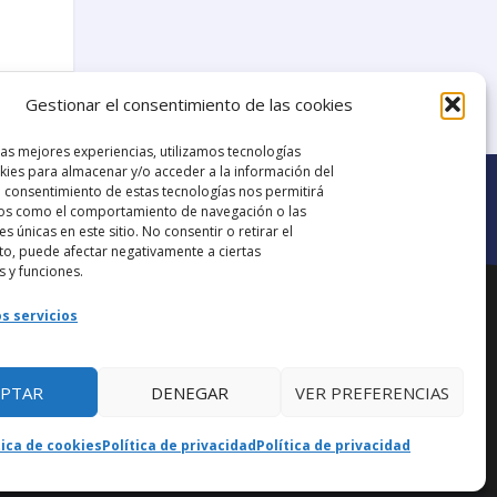
8
Gestionar el consentimiento de las cookies
las mejores experiencias, utilizamos tecnologías
ies para almacenar y/o acceder a la información del
El consentimiento de estas tecnologías nos permitirá
os como el comportamiento de navegación o las
es únicas en este sitio. No consentir o retirar el
o, puede afectar negativamente a ciertas
Ir al grupo de
s y funciones.
ana.
Facebook
s servicios
EPTAR
DENEGAR
VER PREFERENCIAS
aba
tica de cookies
Política de privacidad
Política de privacidad