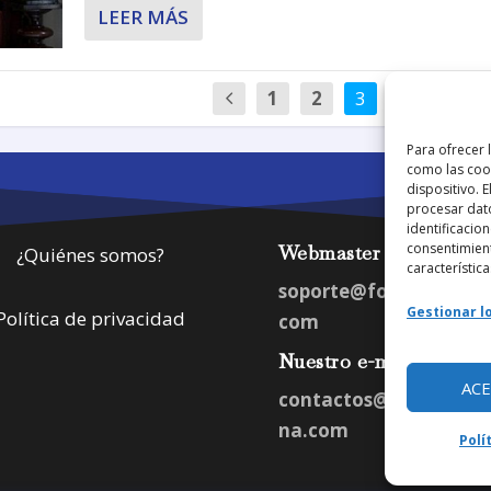
LEER MÁS
1
2
3
4
…
Para ofrecer 
como las cook
dispositivo. 
procesar dat
identificacion
consentimient
Webmaster
¿Quiénes somos?
característica
soporte@fotosdlahab
Gestionar lo
Política de privacidad
com
Nuestro e-mail:
AC
contactos@fotosdlah
na.com
Polí