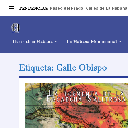
Paseo del Prado (Calles de La Habana
TENDENCIAS:
Ilustrísima Habana
La Habana Monumental
Etiqueta:
Calle Obispo