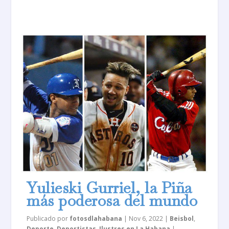
Yulieski Gurriel, la Piña
más poderosa del mundo
Publicado por
fotosdlahabana
|
Nov 6, 2022
|
Beisbol
,
Deporte
,
Deportistas
,
Ilustres en La Habana
|