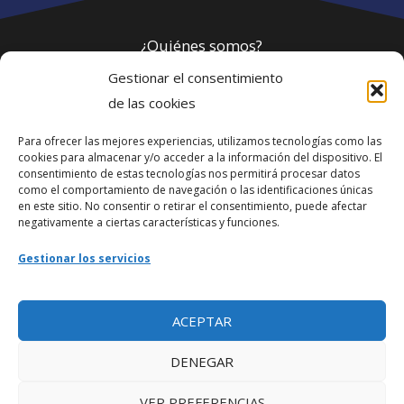
¿Quiénes somos?
Gestionar el consentimiento
Política de privacidad
de las cookies
Para ofrecer las mejores experiencias, utilizamos tecnologías como las
Webmaster
cookies para almacenar y/o acceder a la información del dispositivo. El
consentimiento de estas tecnologías nos permitirá procesar datos
soporte@fotosdlahabana.com
como el comportamiento de navegación o las identificaciones únicas
en este sitio. No consentir o retirar el consentimiento, puede afectar
Nuestro e-mail:
negativamente a ciertas características y funciones.
contactos@fotosdlahabana.com
Gestionar los servicios
Ir al grupo de Facebook
ACEPTAR
DENEGAR
VER PREFERENCIAS