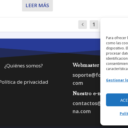
LEER MÁS
1
…
13
Para ofrecer 
como las cook
dispositivo. 
procesar dat
identificacion
consentimient
Webmaster
¿Quiénes somos?
característica
soporte@fotosdlahab
Gestionar lo
Política de privacidad
com
Nuestro e-mail:
AC
contactos@fotosdlah
na.com
Polí