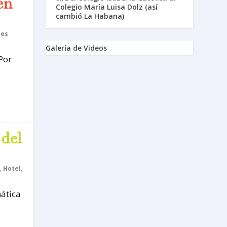
en
Colegio María Luisa Dolz (así
cambió La Habana)
nes
Galería de Videos
 Por
 del
,
Hotel
,
ática
.