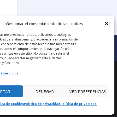
14
15
Gestionar el consentimiento de las cookies
las mejores experiencias, utilizamos tecnologías
ies para almacenar y/o acceder a la información del
El consentimiento de estas tecnologías nos permitirá
os como el comportamiento de navegación o las
es únicas en este sitio. No consentir o retirar el
o, puede afectar negativamente a ciertas
Ir al grupo de
s y funciones.
ana.
Facebook
s servicios
EPTAR
DENEGAR
VER PREFERENCIAS
aba
tica de cookies
Política de privacidad
Política de privacidad