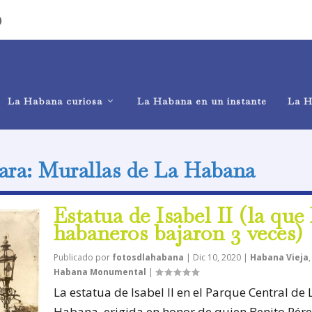
)
La Habana curiosa
La Habana en un instante
La H
para: Murallas de La Habana
Estatua de Isabel II (la que 
habaneros bajaron 3 veces)
Publicado por
fotosdlahabana
|
Dic 10, 2020
|
Habana Vieja
Habana Monumental
|
La estatua de Isabel II en el Parque Central de 
Habana, erigida en honor de quien Benito Pérez