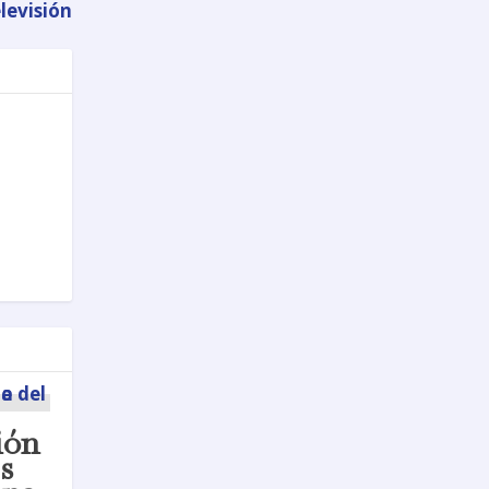
levisión
ión
s