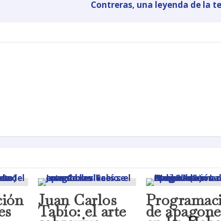
Contreras, una leyenda de la te
ión
Juan Carlos
Programac
es
Tabío: el arte
de apagone