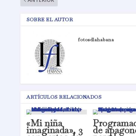
SOBRE EL AUTOR
fotosdlahabana
ARTÍCULOS RELACIONADOS
«Mi niña
Programac
imaginada», 3
de apagon