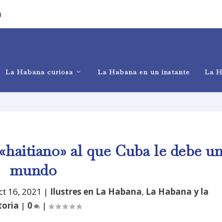
)
La Habana curiosa
La Habana en un instante
La H
«haitiano» al que Cuba le debe u
mundo
ct 16, 2021
|
Ilustres en La Habana
,
La Habana y la
toria
|
0
|