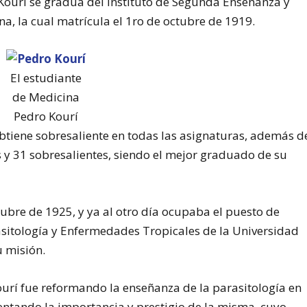
Kourí se gradúa del Instituto de Segunda Enseñanza y
a, la cual matrícula el 1ro de octubre de 1919.
El estudiante
de Medicina
Pedro Kourí
obtiene sobresaliente en todas las asignaturas, además d
s y 31 sobresalientes, siendo el mejor graduado de su
tubre de 1925, y ya al otro día ocupaba el puesto de
asitología y Enfermedades Tropicales de la Universidad
 misión.
ourí fue reformando la enseñanza de la parasitología en
ntando la importancia y prestigio de la misma, cuyo