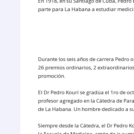
En 1918, en su Santiago de Cuba, Pedro 
parte para La Habana a estudiar medicin
Durante los seis años de carrera Pedro 
26 premios ordinarios, 2 extraordinario
promoción.
El Dr Pedro Kourí se gradúa el 1ro de oc
profesor agregado en la Cátedra de Par
de La Habana. Un hombre dedicado a su
Siempre desde la Cátedra, el Dr Pedro K
la Escuela de Medicina, amén de ir aume