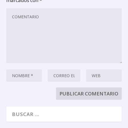
marcados con
*