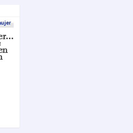
er…
e
en
n