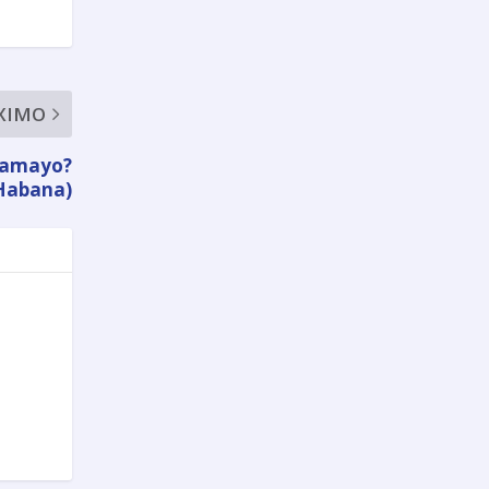
XIMO
 Tamayo?
 Habana)