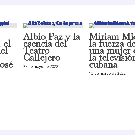
Albio Paz y la
Míriam Mi
 el
esencia del
la fuerza d
el
Teatro
una mujer 
Callejero
la televisió
José
cubana
28 de mayo de 2022
12 de marzo de 2022