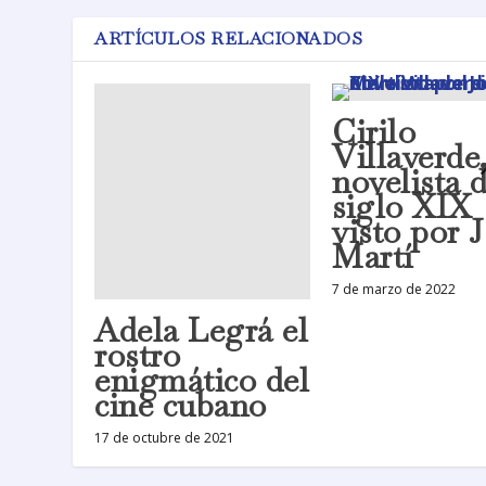
ARTÍCULOS RELACIONADOS
Cirilo
Villaverde,
novelista d
siglo XIX
visto por 
Martí
7 de marzo de 2022
Adela Legrá el
rostro
enigmático del
cine cubano
17 de octubre de 2021