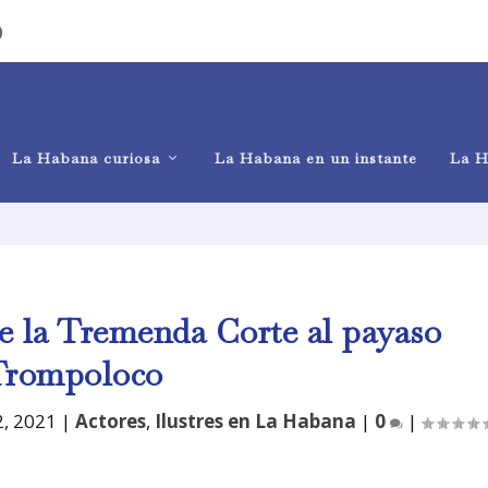
)
La Habana curiosa
La Habana en un instante
La H
e la Tremenda Corte al payaso
Trompoloco
2, 2021
|
Actores
,
Ilustres en La Habana
|
0
|