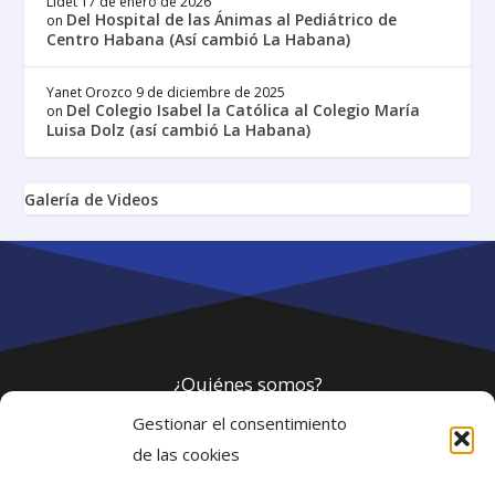
Lidet
17 de enero de 2026
Del Hospital de las Ánimas al Pediátrico de
on
Centro Habana (Así cambió La Habana)
Yanet Orozco
9 de diciembre de 2025
Del Colegio Isabel la Católica al Colegio María
on
Luisa Dolz (así cambió La Habana)
Galería de Videos
¿Quiénes somos?
Gestionar el consentimiento
Política de privacidad
de las cookies