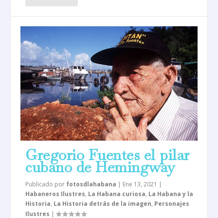
Gregorio Fuentes el pilar
cubano de Hemingway
Publicado por
fotosdlahabana
|
Ene 13, 2021
|
Habaneros Ilustres
,
La Habana curiosa
,
La Habana y la
Historia
,
La Historia detrás de la imagen
,
Personajes
Ilustres
|