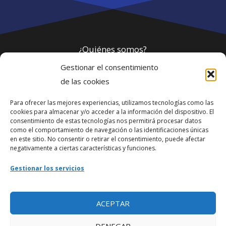
¿Quiénes somos?
Gestionar el consentimiento
Política de privacidad
de las cookies
Para ofrecer las mejores experiencias, utilizamos tecnologías como las
Webmaster
cookies para almacenar y/o acceder a la información del dispositivo. El
consentimiento de estas tecnologías nos permitirá procesar datos
soporte@fotosdlahabana.com
como el comportamiento de navegación o las identificaciones únicas
en este sitio. No consentir o retirar el consentimiento, puede afectar
Nuestro e-mail:
negativamente a ciertas características y funciones.
contactos@fotosdlahabana.com
Gestionar los servicios
Ir al grupo de Facebook
ACEPTAR
DENEGAR