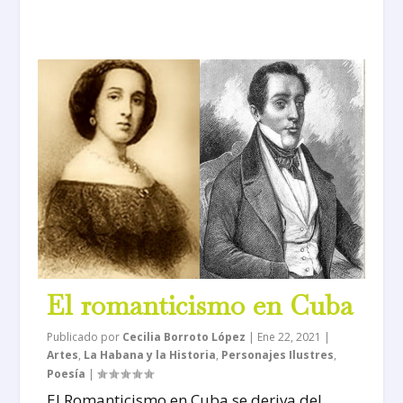
El romanticismo en Cuba
Publicado por
Cecilia Borroto López
|
Ene 22, 2021
|
Artes
,
La Habana y la Historia
,
Personajes Ilustres
,
Poesía
|
El Romanticismo en Cuba se deriva del