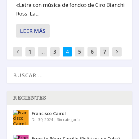
«Letra con música de fondo» de Ciro Bianchi
Ross. La...
LEER MÁS
1
…
3
4
5
6
7
RECIENTES
Francisco Cairol
Dic 30, 2024
|
Sin categoría
Ernesto Pérez Carrillo (Políticos de Cuba)