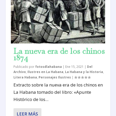
La nueva era de los chinos
1874
Publicado por
fotosdlahabana
|
Ene 15, 2021
|
Del
Archivo
,
Ilustres en La Habana
,
La Habana y la Historia
,
Litera Habana
,
Personajes Ilustres
|
Extracto sobre la nueva era de los chinos en
La Habana tomado del libro: «Apunte
Histórico de los...
LEER MÁS