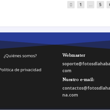
1
…
5
Webmaster
¿Quiénes somos?
soporte@fotosdlahab
Política de privacidad
com
Nuestro e-mail:
contactos@fotosdlah
na.com