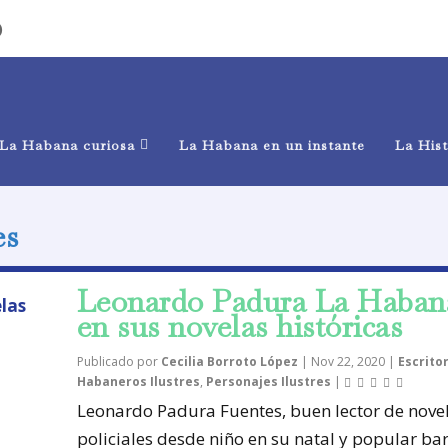
)
La Habana curiosa
La Habana en un instante
La Hist
es
Leonardo Padura La Haban
en sus novelas históricas
Publicado por
Cecilia Borroto López
|
Nov 22, 2020
|
Escrito
Habaneros Ilustres
,
Personajes Ilustres
|
Leonardo Padura Fuentes, buen lector de nove
policiales desde niño en su natal y popular barr