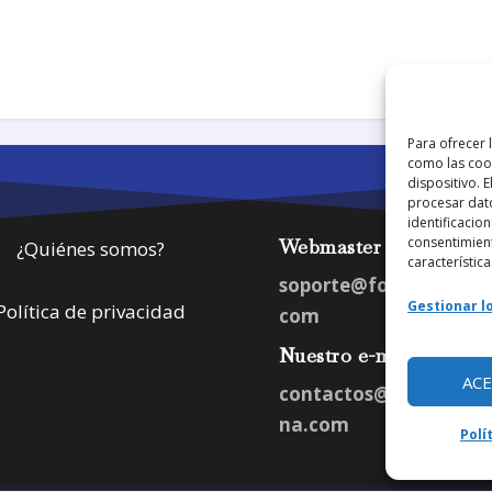
Para ofrecer 
como las cook
dispositivo. 
procesar dat
identificacion
consentimient
Webmaster
¿Quiénes somos?
característica
soporte@fotosdlahab
Gestionar lo
Política de privacidad
com
Nuestro e-mail:
AC
contactos@fotosdlah
na.com
Polí