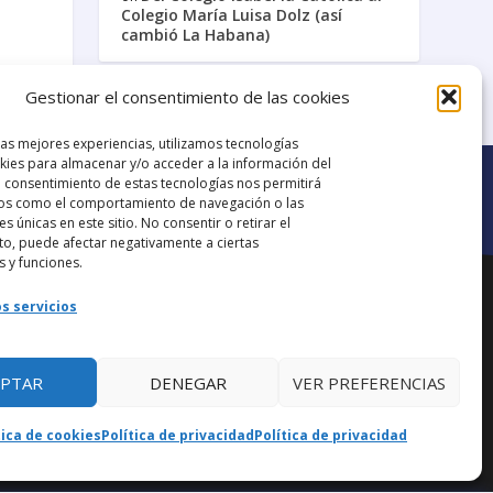
Colegio María Luisa Dolz (así
cambió La Habana)
Gestionar el consentimiento de las cookies
Galería de Videos
las mejores experiencias, utilizamos tecnologías
ies para almacenar y/o acceder a la información del
El consentimiento de estas tecnologías nos permitirá
os como el comportamiento de navegación o las
es únicas en este sitio. No consentir o retirar el
o, puede afectar negativamente a ciertas
Ir al grupo de
s y funciones.
ana.
Facebook
s servicios
EPTAR
DENEGAR
VER PREFERENCIAS
aba
tica de cookies
Política de privacidad
Política de privacidad