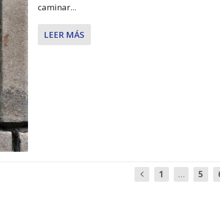
caminar...
LEER MÁS
1
…
5