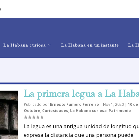
)
La Habana curiosa
La Habana en un instante
La H
La primera legua a La Hab
Publicado por
Ernesto Fumero Ferreiro
|
Nov 1, 2020
|
10 de
Octubre
,
Curiosidades
,
La Habana curiosa
,
Patrimonio
|
La legua es una antigua unidad de longitud q
expresa la distancia que una persona puede