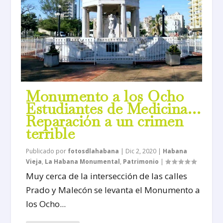
Monumento a los Ocho
Estudiantes de Medicina…
Reparación a un crimen
terrible
Publicado por
fotosdlahabana
|
Dic 2, 2020
|
Habana
Vieja
,
La Habana Monumental
,
Patrimonio
|
Muy cerca de la intersección de las calles
Prado y Malecón se levanta el Monumento a
los Ocho...