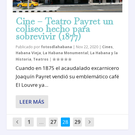
Cine – Teatro Payret un
coliseo hecho para
sobrevivir (1877)
Publicado por
fotosdlahabana
|
Nov 22, 2020
|
Cines
,
Habana Vieja
,
La Habana Monumental
,
La Habana y la
Historia
,
Teatros
|
Cuando en 1875 el acaudalado excarnicero
Joaquín Payret vendió su emblemático café
El Louvre ya...
LEER MÁS
1
…
27
28
29