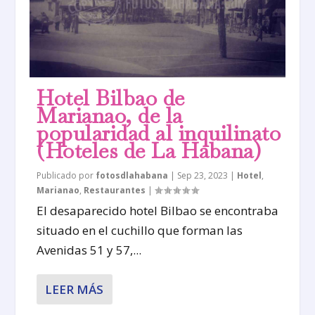
Hotel Bilbao de
Marianao, de la
popularidad al inquilinato
(Hoteles de La Habana)
Publicado por
fotosdlahabana
|
Sep 23, 2023
|
Hotel
,
Marianao
,
Restaurantes
|
El desaparecido hotel Bilbao se encontraba
situado en el cuchillo que forman las
Avenidas 51 y 57,...
LEER MÁS