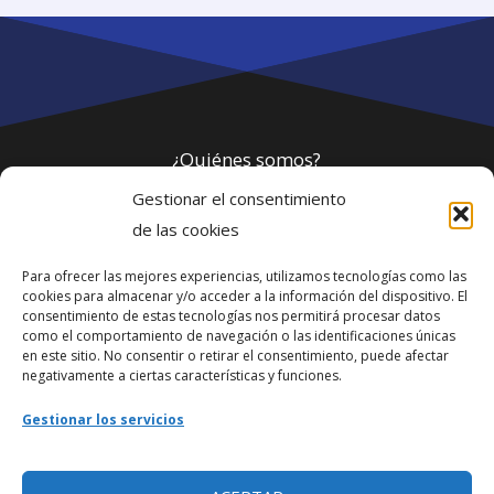
¿Quiénes somos?
Gestionar el consentimiento
Política de privacidad
de las cookies
Para ofrecer las mejores experiencias, utilizamos tecnologías como las
Webmaster
cookies para almacenar y/o acceder a la información del dispositivo. El
consentimiento de estas tecnologías nos permitirá procesar datos
soporte@fotosdlahabana.com
como el comportamiento de navegación o las identificaciones únicas
en este sitio. No consentir o retirar el consentimiento, puede afectar
Nuestro e-mail:
negativamente a ciertas características y funciones.
contactos@fotosdlahabana.com
Gestionar los servicios
Ir al grupo de Facebook