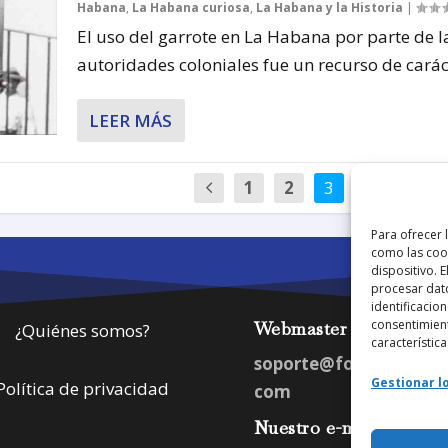
Habana
,
La Habana curiosa
,
La Habana y la Historia
|
El uso del garrote en La Habana por parte de l
autoridades coloniales fue un recurso de caráct
LEER MÁS
1
2
3
4
…
Para ofrecer 
como las cook
dispositivo. 
procesar dat
identificacion
consentimient
Webmaster
¿Quiénes somos?
característica
soporte@fotosdlahab
Gestionar lo
Política de privacidad
com
Nuestro e-mail: