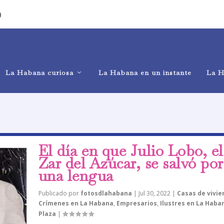
)
La Habana curiosa
La Habana en un instante
La H
El día en que Julio Lobo, el
Zar del Azúcar, se salvó por
una lengua
Publicado por
fotosdlahabana
|
Jul 30, 2022
|
Casas de vivie
Crímenes en La Habana
,
Empresarios
,
Ilustres en La Haba
Plaza
|