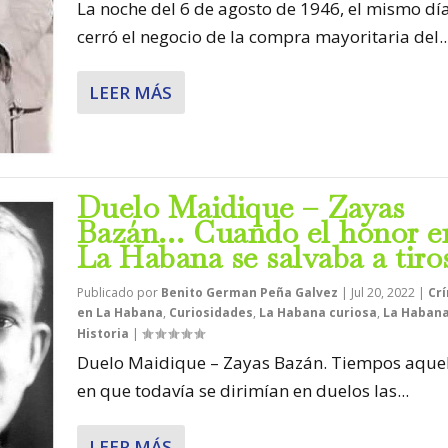
La noche del 6 de agosto de 1946, el mismo dí
cerró el negocio de la compra mayoritaria del..
LEER MÁS
Duelo Maidique – Zayas
Bazán… Cuando el honor e
La Habana se salvaba a tiro
Publicado por
Benito German Peña Galvez
|
Jul 20, 2022
|
Cr
en La Habana
,
Curiosidades
,
La Habana curiosa
,
La Habana
Historia
|
Duelo Maidique – Zayas Bazán. Tiempos aquel
en que todavía se dirimían en duelos las...
LEER MÁS