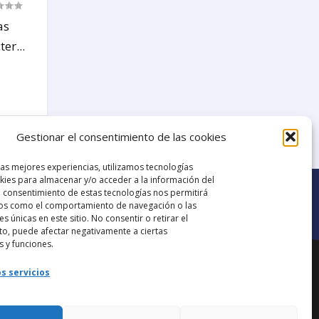
as
er...
24
Gestionar el consentimiento de las cookies
las mejores experiencias, utilizamos tecnologías
ies para almacenar y/o acceder a la información del
El consentimiento de estas tecnologías nos permitirá
os como el comportamiento de navegación o las
es únicas en este sitio. No consentir o retirar el
o, puede afectar negativamente a ciertas
Ir al grupo de
s y funciones.
ana.
Facebook
s servicios