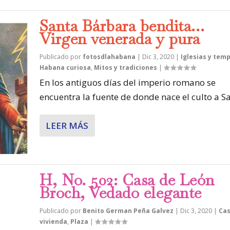
Santa Bárbara bendita…
Virgen venerada y pura
Publicado por
fotosdlahabana
|
Dic 3, 2020
|
Iglesias y tem
Habana curiosa
,
Mitos y tradiciones
|
En los antiguos días del imperio romano se
encuentra la fuente de donde nace el culto a Sa
LEER MÁS
H, No. 502: Casa de León
Broch, Vedado elegante
Publicado por
Benito German Peña Galvez
|
Dic 3, 2020
|
Cas
vivienda
,
Plaza
|