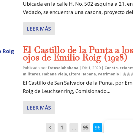
Ubicada en la calle H, No. 502 esquina a 21, en
Vedado, se encuentra una casona, proyecto del.
LEER MÁS
El Castillo de la Punta a lo
ojos de Emilio Roig (1928)
Publicado por
fotosdlahabana
|
Dic 1, 2020
|
Construccione
militares
,
Habana Vieja
,
Litera Habana
,
Patrimonio
|
El Castillo de San Salvador de la Punta, por Emi
Roig de Leuchsenring, Comisionado...
LEER MÁS
1
…
95
96
97
…
1