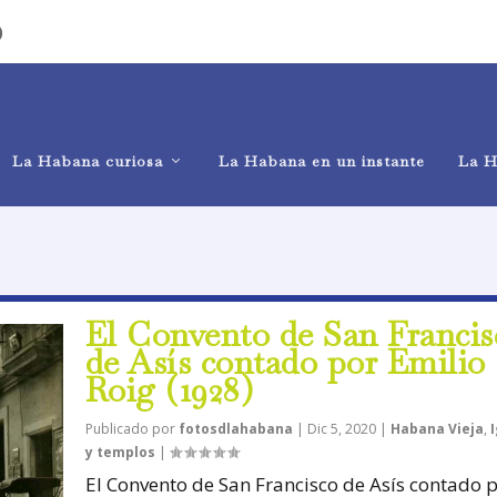
)
La Habana curiosa
La Habana en un instante
La H
El Convento de San Francis
de Asís contado por Emilio
Roig (1928)
Publicado por
fotosdlahabana
|
Dic 5, 2020
|
Habana Vieja
,
y templos
|
El Convento de San Francisco de Asís contado 