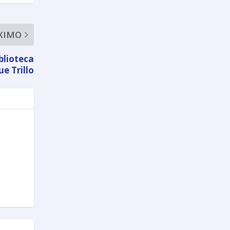
XIMO
blioteca
e Trillo