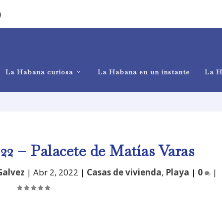
)
La Habana curiosa
La Habana en un instante
La H
22 – Palacete de Matías Varas
Galvez
|
Abr 2, 2022
|
Casas de vivienda
,
Playa
|
0
|