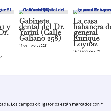
Gabinete
La casa
21 y
dental del Dr.
habanera d
Dr.
Yarini (Calle
general
Galiano 258)
Enrique
Loynaz
11 de mayo de 2021
16 de abril de 2021
22
icada.
Los campos obligatorios están marcados con
*