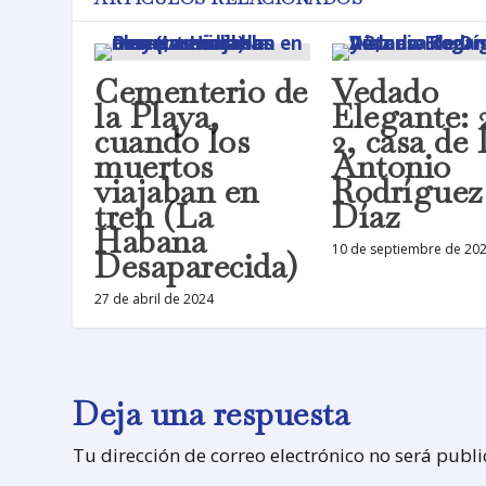
Cementerio de
Vedado
la Playa,
Elegante: 
cuando los
2, casa de 
muertos
Antonio
viajaban en
Rodríguez
tren (La
Díaz
Habana
10 de septiembre de 20
Desaparecida)
27 de abril de 2024
Deja una respuesta
Tu dirección de correo electrónico no será publ