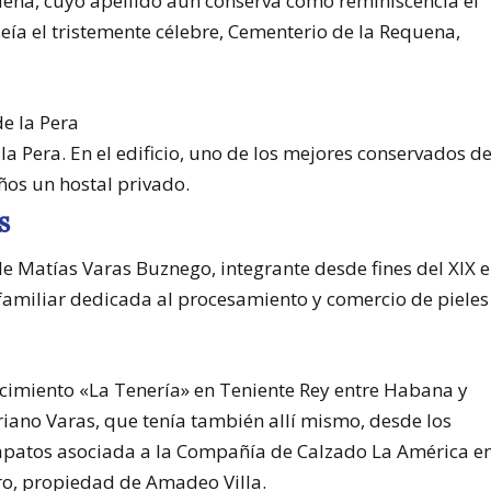
quena, cuyo apellido aún conserva como reminiscencia el
eía el tristemente célebre, Cementerio de la Requena,
la Pera. En el edificio, uno de los mejores conservados de
ños un hostal privado.
s
e Matías Varas Buznego, integrante desde fines del XIX e
 familiar dedicada al procesamiento y comercio de pieles
ecimiento «La Tenería» en Teniente Rey entre Habana y
iano Varas, que tenía también allí mismo, desde los
 zapatos asociada a la Compañía de Calzado La América e
rro, propiedad de Amadeo Villa.