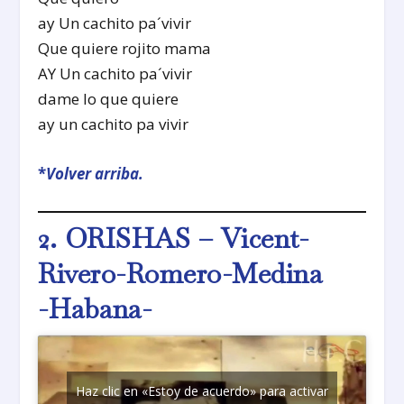
ay Un cachito pa´vivir
Que quiere rojito mama
AY Un cachito pa´vivir
dame lo que quiere
ay un cachito pa vivir
*
Volver arriba.
2. ORISHAS – Vicent-
Rivero-Romero-Medina
-Habana-
Haz clic en «Estoy de acuerdo» para activar