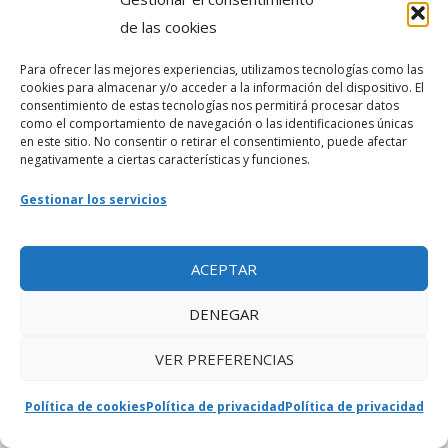
Estan mi nota locas
de las cookies
Anunciando el nuevo
Cambio de mando
Para ofrecer las mejores experiencias, utilizamos tecnologías como las
cookies para almacenar y/o acceder a la información del dispositivo. El
Ahora los que estan arriba
consentimiento de estas tecnologías nos permitirá procesar datos
Son los que venían del fango
como el comportamiento de navegación o las identificaciones únicas
en este sitio. No consentir o retirar el consentimiento, puede afectar
Yo soy orishas representando
negativamente a ciertas características y funciones.
Al que esté lejos y al que mami que te ponga
Gestionar los servicios
Llego la hora de quitarse la camisa
Al enemigo ya se le perdió la ficha
ACEPTAR
Gente de zona fichuriando con orishas
DENEGAR
No hay na mejor que esto loco analiza
En este movimiento lo tengo cuadrao cerrao
VER PREFERENCIAS
Permanentemente en lo mas pegao
Esto es como un sue? o pero realizao
Política de cookies
Política de privacidad
Política de privacidad
La habana entera esta gozando mi tumbao