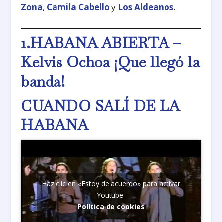
Zona
,
Camila Cabello
y
Los Aldeanos
.
1.
HABANA ABIERTA –
Kelvis Ochoa ¡Que llegó la
banda!
CUANDO SALÍ DE LA
HABANA
Haz clic en «Estoy de acuerdo» para activar
Youtube
Política de cookies