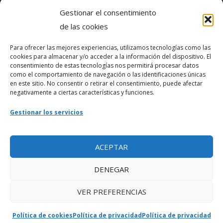
Gestionar el consentimiento
Política de privacidad
de las cookies
Para ofrecer las mejores experiencias, utilizamos tecnologías como las
Webmaster
cookies para almacenar y/o acceder a la información del dispositivo. El
consentimiento de estas tecnologías nos permitirá procesar datos
soporte@fotosdlahabana.com
como el comportamiento de navegación o las identificaciones únicas
en este sitio. No consentir o retirar el consentimiento, puede afectar
Nuestro e-mail:
negativamente a ciertas características y funciones.
contactos@fotosdlahabana.com
Gestionar los servicios
Ir al grupo de Facebook
ACEPTAR
DENEGAR
VER PREFERENCIAS
Política de cookies
Política de privacidad
Política de privacidad