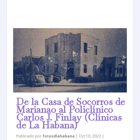
De la Casa de Socorros de
Marianao al Policlínico
Carlos J. Finlay (Clínicas
de La Habana)
Publicado por
fotosdlahabana
|
Oct 10, 2023
|