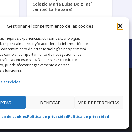
Colegio María Luisa Dolz (así
cambió La Habana)
Gestionar el consentimiento de las cookies
Galería de Videos
las mejores experiencias, utilizamos tecnologías
ies para almacenar y/o acceder a la información del
El consentimiento de estas tecnologías nos permitirá
os como el comportamiento de navegación o las
es únicas en este sitio. No consentir o retirar el
o, puede afectar negativamente a ciertas
Ir al grupo de
s y funciones.
ana.
Facebook
s servicios
EPTAR
DENEGAR
VER PREFERENCIAS
aba
tica de cookies
Política de privacidad
Política de privacidad