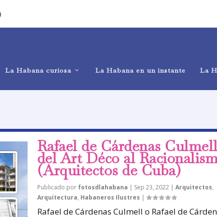
)
La Habana curiosa
La Habana en un instante
La H
Rafael de Cárdenas Culmel
del Art Déco al Racionalis
(Arquitectos de Cuba)
Publicado por
fotosdlahabana
|
Sep 23, 2022
|
Arquitectos
,
Arquitectura
,
Habaneros Ilustres
|
Rafael de Cárdenas Culmell o Rafael de Cárde