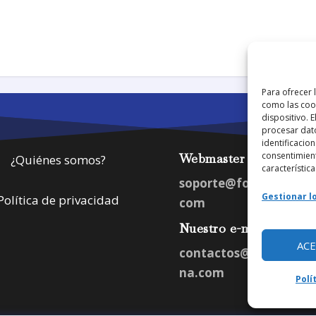
Para ofrecer 
como las cook
dispositivo. 
procesar dat
identificacion
consentimient
Webmaster
¿Quiénes somos?
característica
soporte@fotosdlahab
Gestionar lo
Política de privacidad
com
Nuestro e-mail:
AC
contactos@fotosdlah
na.com
Polí