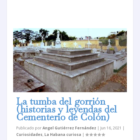
La tumba del gorrión
(historias y leyendas del
Cementerio de Colón)
Publicado por
Angel Gutiérrez Fernández
|
Jun 16, 2021
|
Curiosidades
,
La Habana curiosa
|