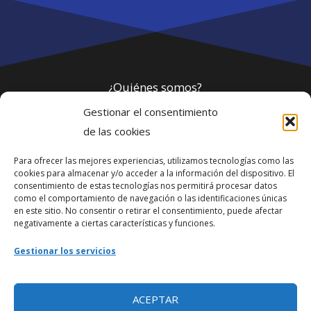
¿Quiénes somos?
Gestionar el consentimiento
Política de privacidad
de las cookies
Para ofrecer las mejores experiencias, utilizamos tecnologías como las
Webmaster
cookies para almacenar y/o acceder a la información del dispositivo. El
consentimiento de estas tecnologías nos permitirá procesar datos
soporte@fotosdlahabana.com
como el comportamiento de navegación o las identificaciones únicas
en este sitio. No consentir o retirar el consentimiento, puede afectar
Nuestro e-mail:
negativamente a ciertas características y funciones.
contactos@fotosdlahabana.com
Gestionar los servicios
Ir al grupo de Facebook
ACEPTAR