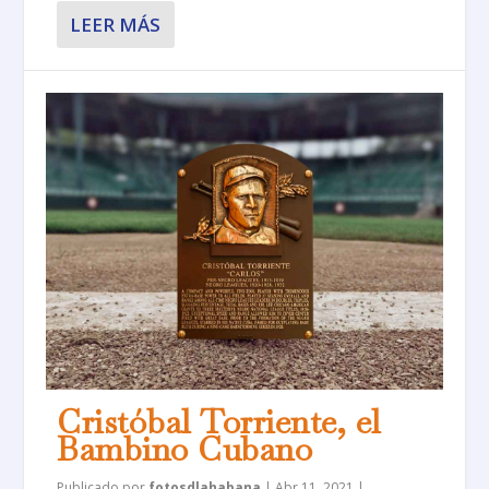
LEER MÁS
Cristóbal Torriente, el
Bambino Cubano
Publicado por
fotosdlahabana
|
Abr 11, 2021
|