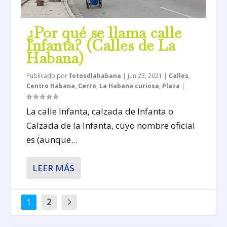
¿Por qué se llama calle
Infanta? (Calles de La
Habana)
Publicado por
fotosdlahabana
|
Jun 23, 2021
|
Calles
,
Centro Habana
,
Cerro
,
La Habana curiosa
,
Plaza
|
La calle Infanta, calzada de Infanta o
Calzada de la Infanta, cuyo nombre oficial
es (aunque...
LEER MÁS
1
2