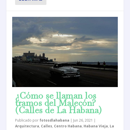
¿Cómo se llaman los
tramos del Malecón?
(Calles de La Habana)
Publicado por
fotosdlahabana
|
Jun 26, 2021
|
Arquitectura
,
Calles
,
Centro Habana
,
Habana Vieja
,
La