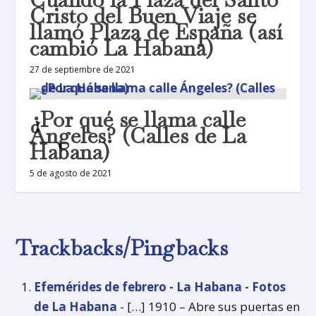
Cristo del Buen Viaje se
llamó Plaza de España (así
cambió La Habana)
27 de septiembre de 2021
¿Por qué se llama calle
Ángeles? (Calles de La
Habana)
5 de agosto de 2021
Trackbacks/Pingbacks
Efemérides de febrero - La Habana - Fotos
de La Habana
- […] 1910 – Abre sus puertas en