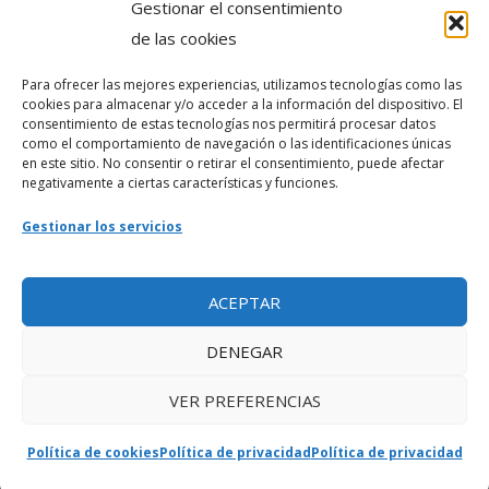
Gestionar el consentimiento
Política de privacidad
de las cookies
Para ofrecer las mejores experiencias, utilizamos tecnologías como las
Webmaster
cookies para almacenar y/o acceder a la información del dispositivo. El
consentimiento de estas tecnologías nos permitirá procesar datos
soporte@fotosdlahabana.com
como el comportamiento de navegación o las identificaciones únicas
en este sitio. No consentir o retirar el consentimiento, puede afectar
Nuestro e-mail:
negativamente a ciertas características y funciones.
contactos@fotosdlahabana.com
Gestionar los servicios
Ir al grupo de Facebook
ACEPTAR
DENEGAR
VER PREFERENCIAS
Política de cookies
Política de privacidad
Política de privacidad
Copyright © 2026 Fotos de la Habana