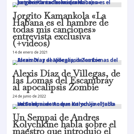
Jorgito Kamankola «La
Habana es el hambre de
todas mis canciones»
entrevista exclusiva
(+videos)
14 de enero de 2021
Alexis Díaz de Villegas, de
las Lomas del Escambray
al apocalipsis Zombie
24 de junio de 2022
Un Sempai de Andres
Kolychkine habla sobre el
maestro que introdujo el