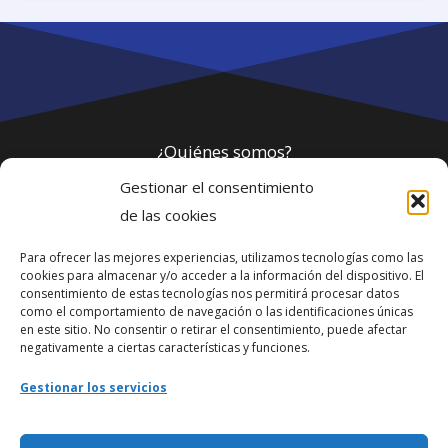
¿Quiénes somos?
Gestionar el consentimiento
Política de privacidad
de las cookies
Para ofrecer las mejores experiencias, utilizamos tecnologías como las
Webmaster
cookies para almacenar y/o acceder a la información del dispositivo. El
consentimiento de estas tecnologías nos permitirá procesar datos
soporte@fotosdlahabana.com
como el comportamiento de navegación o las identificaciones únicas
en este sitio. No consentir o retirar el consentimiento, puede afectar
Nuestro e-mail:
negativamente a ciertas características y funciones.
contactos@fotosdlahabana.com
Gestionar los servicios