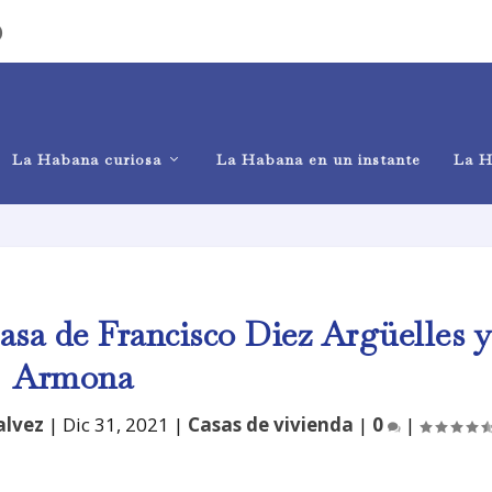
)
La Habana curiosa
La Habana en un instante
La H
sa de Francisco Diez Argüelles 
Armona
alvez
|
Dic 31, 2021
|
Casas de vivienda
|
0
|