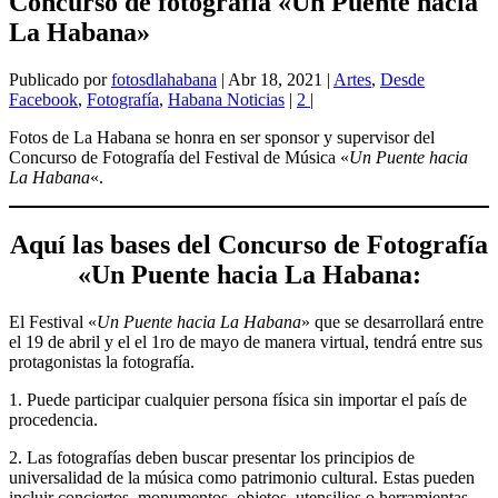
Concurso de fotografía «Un Puente hacia
La Habana»
Publicado por
fotosdlahabana
|
Abr 18, 2021
|
Artes
,
Desde
Facebook
,
Fotografía
,
Habana Noticias
|
2
|
Fotos de La Habana se honra en ser sponsor y supervisor del
Concurso de Fotografía del Festival de Música «
Un Puente hacia
La Habana
«.
Aquí las bases del Concurso de Fotografía
«Un Puente hacia La Habana:
El Festival «
Un Puente hacia La Habana
» que se desarrollará entre
el 19 de abril y el el 1ro de mayo de manera virtual, tendrá entre sus
protagonistas la fotografía.
1. Puede participar cualquier persona física sin importar el país de
procedencia.
2. Las fotografías deben buscar presentar los principios de
universalidad de la música como patrimonio cultural. Estas pueden
incluir conciertos, monumentos, objetos, utensilios o herramientas,