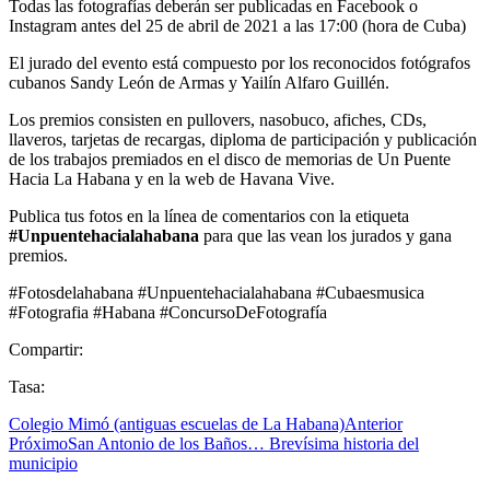
Todas las fotografías deberán ser publicadas en Facebook o
Instagram antes del 25 de abril de 2021 a las 17:00 (hora de Cuba)
El jurado del evento está compuesto por los reconocidos fotógrafos
cubanos Sandy León de Armas y Yailín Alfaro Guillén.
Los premios consisten en pullovers, nasobuco, afiches, CDs,
llaveros, tarjetas de recargas, diploma de participación y publicación
de los trabajos premiados en el disco de memorias de Un Puente
Hacia La Habana y en la web de Havana Vive.
Publica tus fotos en la línea de comentarios con la etiqueta
#Unpuentehacialahabana
para que las vean los jurados y gana
premios.
#Fotosdelahabana #Unpuentehacialahabana #Cubaesmusica
#Fotografia #Habana #ConcursoDeFotografía
Compartir:
Tasa:
Colegio Mimó (antiguas escuelas de La Habana)
Anterior
Próximo
San Antonio de los Baños… Brevísima historia del
municipio