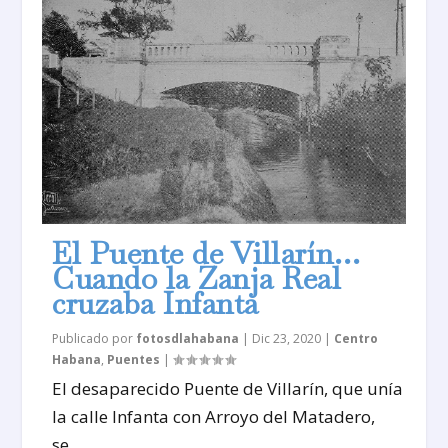
El Puente de Villarín…
Cuando la Zanja Real
cruzaba Infanta
Publicado por
fotosdlahabana
|
Dic 23, 2020
|
Centro
Habana
,
Puentes
|
El desaparecido Puente de Villarín, que unía
la calle Infanta con Arroyo del Matadero,
se...