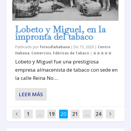
Lobeto y Miguel, en la
impronta del tabaco
Publicado por
fotosdlahabana
|
Dic 15, 2020
|
Centro
Habana
,
Comercios
,
Fábricas de Tabaco
|
Lobeto y Miguel fue una prestigiosa
empresa almacenista de tabaco con sede en
la calle Reina No....
LEER MÁS
1
…
19
20
21
…
24