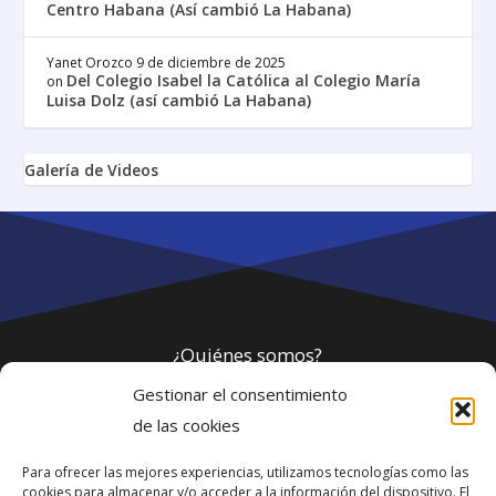
Centro Habana (Así cambió La Habana)
Yanet Orozco
9 de diciembre de 2025
Del Colegio Isabel la Católica al Colegio María
on
Luisa Dolz (así cambió La Habana)
Galería de Videos
¿Quiénes somos?
Gestionar el consentimiento
Política de privacidad
de las cookies
Para ofrecer las mejores experiencias, utilizamos tecnologías como las
Webmaster
cookies para almacenar y/o acceder a la información del dispositivo. El