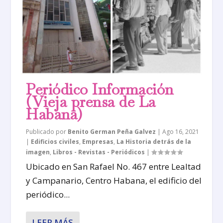
Periódico Información
(Vieja prensa de La
Habana)
Publicado por
Benito German Peña Galvez
|
Ago 16, 2021
|
Edificios civiles
,
Empresas
,
La Historia detrás de la
imagen
,
Libros - Revistas - Periódicos
|
Ubicado en San Rafael No. 467 entre Lealtad
y Campanario, Centro Habana, el edificio del
periódico...
LEER MÁS